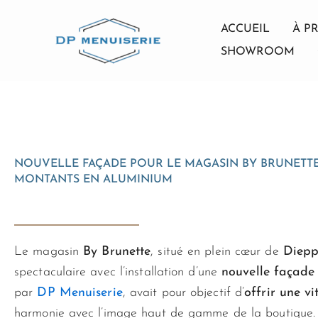
ACCUEIL
À P
SHOWROOM
Aller
au
contenu
NOUVELLE FAÇADE POUR LE MAGASIN BY BRUNETTE 
MONTANTS EN ALUMINIUM
Le magasin
By Brunette
, situé en plein cœur de
Diep
spectaculaire avec l’installation d’une
nouvelle façade
par
DP Menuiserie
, avait pour objectif d’
offrir une v
harmonie avec l’image haut de gamme de la boutique.