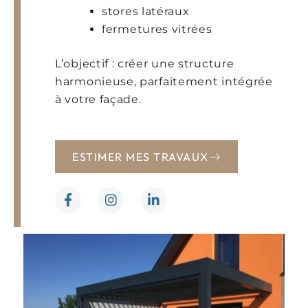
stores latéraux
fermetures vitrées
L’objectif : créer une structure
harmonieuse, parfaitement intégrée
à votre façade.
ESTIMER MES TRAVAUX
F
I
L
a
n
i
c
s
n
e
t
k
b
a
e
o
g
d
o
r
i
k
a
n
-
m
-