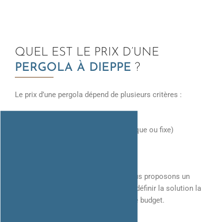
QUEL EST LE PRIX D’UNE
PERGOLA À DIEPPE
?
Le prix d’une pergola dépend de plusieurs critères :
dimensions
type de pergola (bioclimatique ou fixe)
options choisies
complexité de la pose
Chaque projet étant unique, nous vous proposons un
devis personnalisé et gratuit
afin de définir la solution la
plus adaptée à vos besoins et à votre budget.