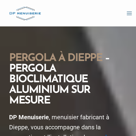
Aller
Ma
au
Me
contenu
PERGOLA À DIEPPE
–
PERGOLA
BIOCLIMATIQUE
ALUMINIUM SUR
MESURE
DP Menuiserie
, menuisier fabricant à
Dieppe, vous accompagne dans la