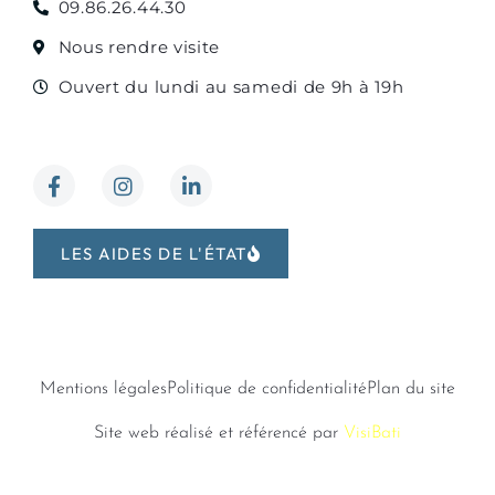
09.86.26.44.30
Nous rendre visite
Ouvert du lundi au samedi de 9h à 19h
F
I
L
a
n
i
c
s
n
e
t
k
b
a
e
o
g
d
o
LES AIDES DE L'ÉTAT
r
i
k
a
n
-
m
-
f
i
n
Mentions légales
Politique de confidentialité
Plan du site
Site web réalisé et référencé par
VisiBati